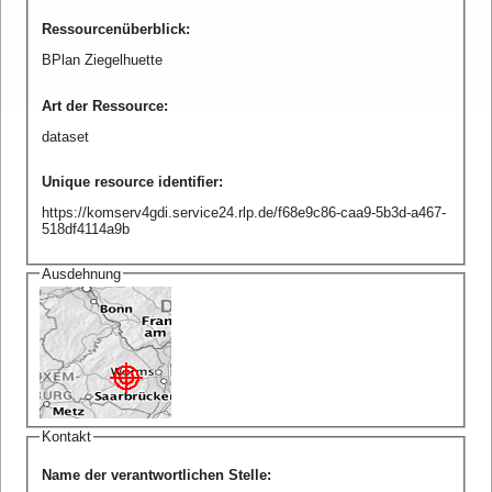
Ressourcenüberblick
:
BPlan Ziegelhuette
Art der Ressource
:
dataset
Unique resource identifier
:
https://komserv4gdi.service24.rlp.de/f68e9c86-caa9-5b3d-a467-
518df4114a9b
Ausdehnung
Kontakt
Name der verantwortlichen Stelle
: