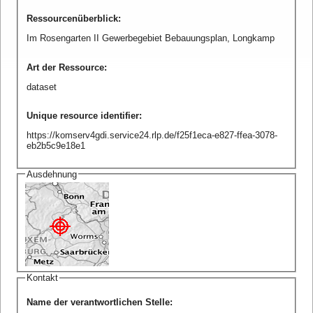
Ressourcenüberblick
:
Im Rosengarten II Gewerbegebiet Bebauungsplan, Longkamp
Art der Ressource
:
dataset
Unique resource identifier
:
https://komserv4gdi.service24.rlp.de/f25f1eca-e827-ffea-3078-
eb2b5c9e18e1
Ausdehnung
Kontakt
Name der verantwortlichen Stelle
: