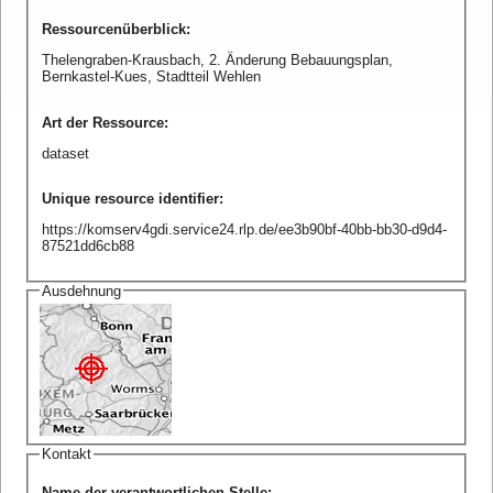
Ressourcenüberblick
:
Thelengraben-Krausbach, 2. Änderung Bebauungsplan,
Bernkastel-Kues, Stadtteil Wehlen
Art der Ressource
:
dataset
Unique resource identifier
:
https://komserv4gdi.service24.rlp.de/ee3b90bf-40bb-bb30-d9d4-
87521dd6cb88
Ausdehnung
Kontakt
Name der verantwortlichen Stelle
: