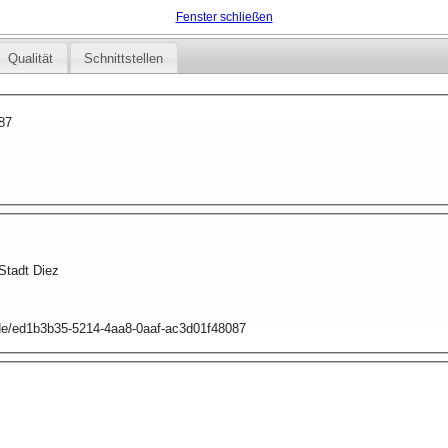
Fenster schließen
Qualität
Schnittstellen
87
Stadt Diez
p.de/ed1b3b35-5214-4aa8-0aaf-ac3d01f48087