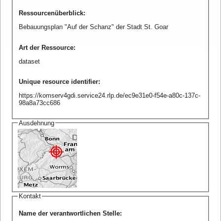
Ressourcenüberblick
:
Bebauungsplan "Auf der Schanz" der Stadt St. Goar
Art der Ressource
:
dataset
Unique resource identifier
:
https://komserv4gdi.service24.rlp.de/ec9e31e0-f54e-a80c-137c-
98a8a73cc686
Ausdehnung
Kontakt
Name der verantwortlichen Stelle
: