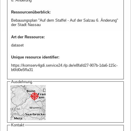
6. Änderung
Ressourcenüberblick
:
Bebauungsplan "Auf dem Staffel - Auf der Salzau 6. Änderung"
der Stadt Nassau
Art der Ressource
:
dataset
Unique resource identifier
:
https://komserv4gdi.service24.rlp.de/e8fafd27-907b-1da6-115c-
b6fd0e5ffa31
Ausdehnung
Kontakt