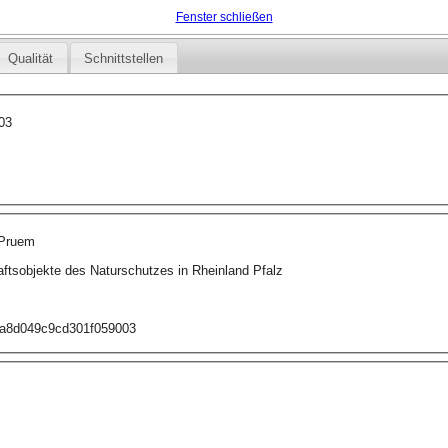
Fenster schließen
Qualität
Schnittstellen
03
 Pruem
ftsobjekte des Naturschutzes in Rheinland Pfalz
56a8d049c9cd301f059003