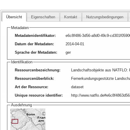
Übersicht
Eigenschaften
Kontakt
Nutzungsbedingungen
Metadaten
Metadatenidentifikator
:
e6c8f486-3d56-a8d0-49c9-cd301f0590
Datum der Metadaten
:
2014-04-01
Sprache der Metadaten
:
ger
Identifikation
Ressourcenbezeichnung
:
Landschaftsobjekte aus NATFLO:
Ressourcenüberblick
:
Fernerkundungsgestützte Landscha
Art der Ressource
:
dataset
Unique resource identifier
:
http://www.natflo.de#e6c8f4863d
Ausdehnung