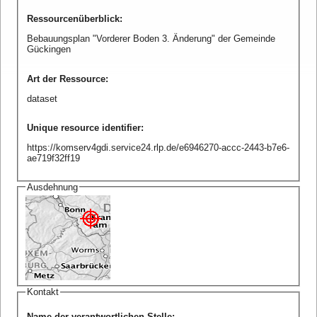
Ressourcenüberblick
:
Bebauungsplan "Vorderer Boden 3. Änderung" der Gemeinde
Gückingen
Art der Ressource
:
dataset
Unique resource identifier
:
https://komserv4gdi.service24.rlp.de/e6946270-accc-2443-b7e6-
ae719f32ff19
Ausdehnung
Kontakt
Name der verantwortlichen Stelle
: