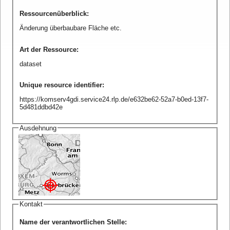
Ressourcenüberblick
:
Änderung überbaubare Fläche etc.
Art der Ressource
:
dataset
Unique resource identifier
:
https://komserv4gdi.service24.rlp.de/e632be62-52a7-b0ed-13f7-
5d481ddbd42e
Ausdehnung
Kontakt
Name der verantwortlichen Stelle
: