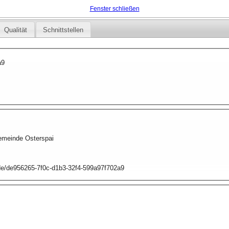
Fenster schließen
Qualität
Schnittstellen
a9
emeinde Osterspai
.de/de956265-7f0c-d1b3-32f4-599a97f702a9