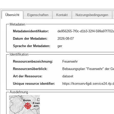
Übersicht
Eigenschaften
Kontakt
Nutzungsbedingungen
Metadaten
Metadatenidentifikator
:
de956265-7f0c-d1b3-32f4-599a97f702
Datum der Metadaten
:
2026-08-07
Sprache der Metadaten
:
ger
Identifikation
Ressourcenbezeichnung
:
Feuerwehr
Ressourcenüberblick
:
Bebauungsplan "Feuerwehr" der G
Art der Ressource
:
dataset
Unique resource identifier
:
https://komserv4gdi.service24.rlp
Ausdehnung