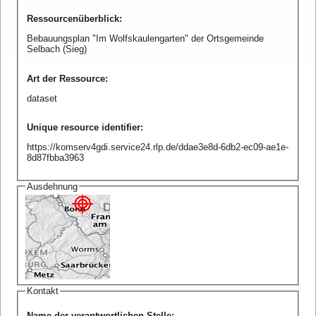
Ressourcenüberblick
:
Bebauungsplan "Im Wolfskaulengarten" der Ortsgemeinde
Selbach (Sieg)
Art der Ressource
:
dataset
Unique resource identifier
:
https://komserv4gdi.service24.rlp.de/ddae3e8d-6db2-ec09-ae1e-
8d87fbba3963
Ausdehnung
Kontakt
Name der verantwortlichen Stelle
: