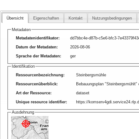
Übersicht
Eigenschaften
Kontakt
Nutzungsbedingungen
Metadaten
Metadatenidentifikator
:
dd7bbc4e-d87b-c5e6-bfc3-7e43379f43
Datum der Metadaten
:
2026-08-06
Sprache der Metadaten
:
ger
Identifikation
Ressourcenbezeichnung
:
Steinbergsmühle
Ressourcenüberblick
:
Bebauungsplan "Steinbergsmühlt" 
Art der Ressource
:
dataset
Unique resource identifier
:
https://komserv4gdi.service24.rl
Ausdehnung