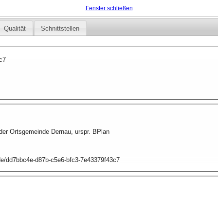
Fenster schließen
Qualität
Schnittstellen
c7
der Ortsgemeinde Dernau, urspr. BPlan
p.de/dd7bbc4e-d87b-c5e6-bfc3-7e43379f43c7