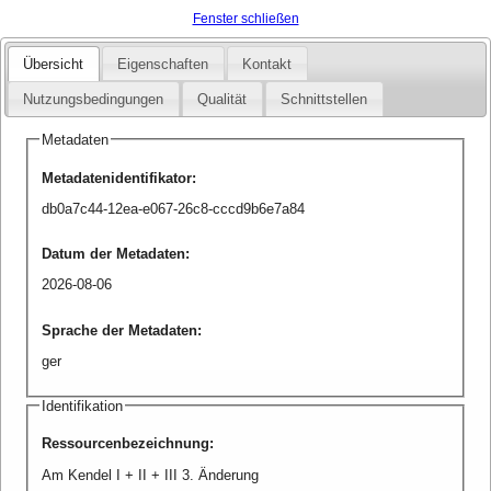
Fenster schließen
Übersicht
Eigenschaften
Kontakt
Nutzungsbedingungen
Qualität
Schnittstellen
Metadaten
Metadatenidentifikator
:
db0a7c44-12ea-e067-26c8-cccd9b6e7a84
Datum der Metadaten
:
2026-08-06
Sprache der Metadaten
:
ger
Identifikation
Ressourcenbezeichnung
:
Am Kendel I + II + III 3. Änderung