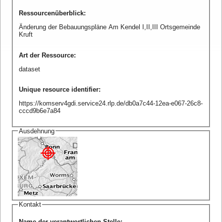
Ressourcenüberblick
:
Änderung der Bebauungspläne Am Kendel I,II,III Ortsgemeinde
Kruft
Art der Ressource
:
dataset
Unique resource identifier
:
https://komserv4gdi.service24.rlp.de/db0a7c44-12ea-e067-26c8-
cccd9b6e7a84
Ausdehnung
Kontakt
Name der verantwortlichen Stelle
: