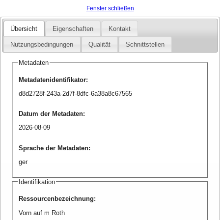
Fenster schließen
Übersicht
Eigenschaften
Kontakt
Nutzungsbedingungen
Qualität
Schnittstellen
Metadaten
Metadatenidentifikator
:
d8d2728f-243a-2d7f-8dfc-6a38a8c67565
Datum der Metadaten
:
2026-08-09
Sprache der Metadaten
:
ger
Identifikation
Ressourcenbezeichnung
:
Vorn auf m Roth