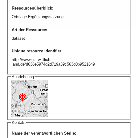
Ressourcenüberblick
:
Ortslage Ergänzungssatzung
Art der Ressource
:
dataset
Unique resource identifier
:
http://www.gis-wittlich-
land.de/d638e5974d2d719a39c563d0b9521649
Ausdehnung
Kontakt
Name der verantwortlichen Stelle
: