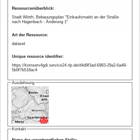
Ressourcenüberblick
:
Stadt Wörth, Bebauungsplan "Einkaufsmarkt an der Straße
nach Hagenbach - Änderung 1"
Art der Ressource
:
dataset
Unique resource identifier
:
https://komserv4gdi.service24.rlp.de/d4d9f3ad-6983-29a2-6a49-
5b0f7b518ac4
Ausdehnung
Kontakt
Name der verantwortlichen Stelle
: