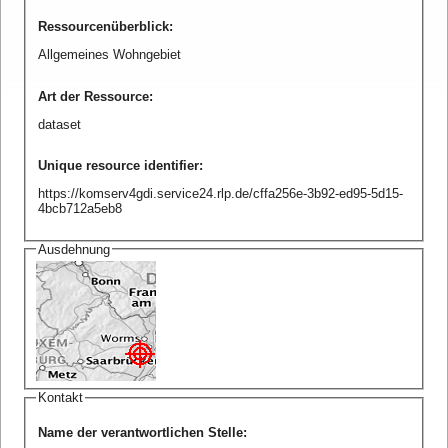
Ressourcenüberblick
:
Allgemeines Wohngebiet
Art der Ressource
:
dataset
Unique resource identifier
:
https://komserv4gdi.service24.rlp.de/cffa256e-3b92-ed95-5d15-
4bcb712a5eb8
Ausdehnung
Kontakt
Name der verantwortlichen Stelle
: