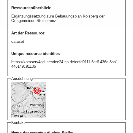
Ressourcenüberblick
:
Ergänzungssatzung zum Bebauungsplan Kölsberg der
Ortsgemeinde Steinefrenz
Art der Ressource
:
dataset
Unique resource identifier
:
https://komserv4gdi.service24.rlp.de/cdfd9111-5edf-436c-8aa1-
446149c91105
Ausdehnung
Kontakt
Name der verantwortlichen Stelle
: