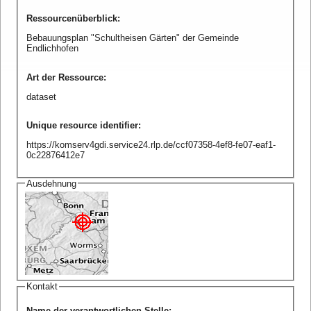
Ressourcenüberblick
:
Bebauungsplan "Schultheisen Gärten" der Gemeinde
Endlichhofen
Art der Ressource
:
dataset
Unique resource identifier
:
https://komserv4gdi.service24.rlp.de/ccf07358-4ef8-fe07-eaf1-
0c22876412e7
Ausdehnung
Kontakt
Name der verantwortlichen Stelle
: