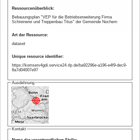
Ressourcenüberblick
:
Bebauungsplan "VEP für die Betriebserweiterung Firma
Schreinerei und Treppenbau Titus" der Gemeinde Nochern
Art der Ressource
:
dataset
Unique resource identifier
:
https://komserv4gdi.service24.rlp.de/ba92296e-a196-e4f9-dec9-
8a7d04007e97
Ausdehnung
Kontakt
Name der verantwortlichen Stelle
: