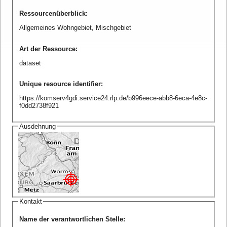
Ressourcenüberblick
:
Allgemeines Wohngebiet, Mischgebiet
Art der Ressource
:
dataset
Unique resource identifier
:
https://komserv4gdi.service24.rlp.de/b996eece-abb8-6eca-4e8c-
f0dd2738f921
Ausdehnung
Kontakt
Name der verantwortlichen Stelle
: