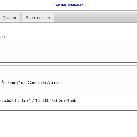
Fenster schließen
Qualität
Schnittstellen
e69
. Änderung" der Gemeinde Altendiez
p.de/b0e3c1ac-5d74-7759-d3f0-9ed12d721e69