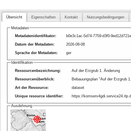
Übersicht
Eigenschaften
Kontakt
Nutzungsbedingungen
Metadaten
Metadatenidentifikator
:
b0e3c1ac-5d74-7759-d3f0-9ed12d721
Datum der Metadaten
:
2026-08-08
Sprache der Metadaten
:
ger
Identifikation
Ressourcenbezeichnung
:
Auf der Erzgrub 1. Änderung
Ressourcenüberblick
:
Bebauungsplan "Auf der Erzgrub 1
Art der Ressource
:
dataset
Unique resource identifier
:
https://komserv4gdi.service24.rl
Ausdehnung