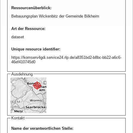
Ressourcenüberblick
:
Bebauungsplan Wickenbitz der Gemeinde Bilkheim
Art der Ressource
:
dataset
Unique resource identifier
:
https://komserv4gdi.service24.rlp.de/a8351bd2-b8bc-bb22-a6c6-
46ef410745d0
Ausdehnung
Kontakt
Name der verantwortlichen Stelle
: