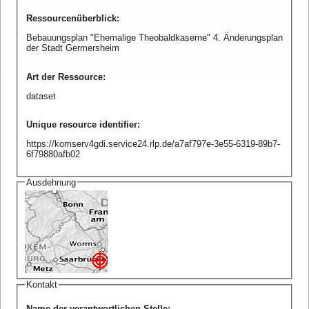
Ressourcenüberblick
:
Bebauungsplan "Ehemalige Theobaldkaserne" 4. Änderungsplan
der Stadt Germersheim
Art der Ressource
:
dataset
Unique resource identifier
:
https://komserv4gdi.service24.rlp.de/a7af797e-3e55-6319-89b7-
6f79880afb02
Ausdehnung
Kontakt
Name der verantwortlichen Stelle
: