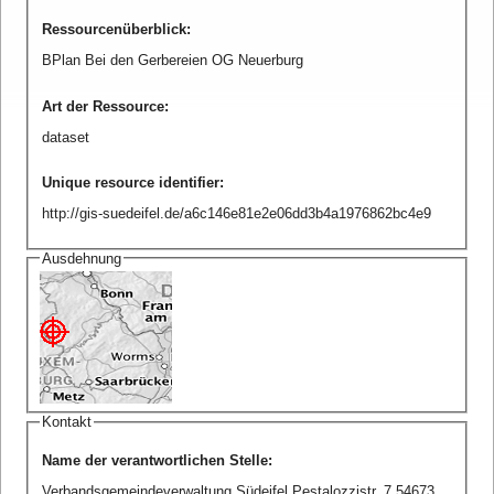
Ressourcenüberblick
:
BPlan Bei den Gerbereien OG Neuerburg
Art der Ressource
:
dataset
Unique resource identifier
:
http://gis-suedeifel.de/a6c146e81e2e06dd3b4a1976862bc4e9
Ausdehnung
Kontakt
Name der verantwortlichen Stelle
:
Verbandsgemeindeverwaltung Südeifel Pestalozzistr. 7 54673