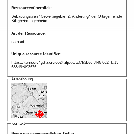
Ressourcenüberblick
:
Bebauungsplan "Gewerbegebiet 2. Änderung" der Ortsgemeinde
Billigheim-Ingenheim
Art der Ressource
:
dataset
Unique resource identifier
:
https://komserv4gdi.service24.rlp.de/a07b3b6e-3f45-0d2f-fa13-
583d6e893676
Ausdehnung
Kontakt
Name der verantwortlichen Stelle
: