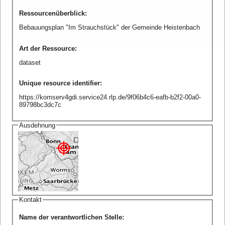
Ressourcenüberblick
:
Bebauungsplan "Im Strauchstück" der Gemeinde Heistenbach
Art der Ressource
:
dataset
Unique resource identifier
:
https://komserv4gdi.service24.rlp.de/9f06b4c6-eafb-b2f2-00a0-
89798bc3dc7c
Ausdehnung
Kontakt
Name der verantwortlichen Stelle
: