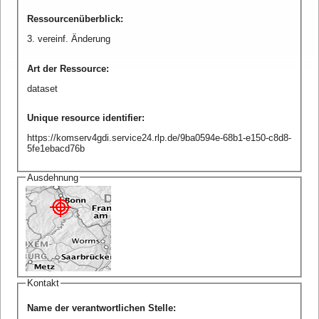
Ressourcenüberblick
:
3. vereinf. Änderung
Art der Ressource
:
dataset
Unique resource identifier
:
https://komserv4gdi.service24.rlp.de/9ba0594e-68b1-e150-c8d8-
5fe1ebacd76b
Ausdehnung
Kontakt
Name der verantwortlichen Stelle
: