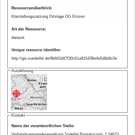
Ressourcenüberblick
:
Klarstellungssatzung Ortslage OG Ernzen
Art der Ressource
:
dataset
Unique resource identifier
:
http://gis-suedeifel.de/9b841b87f30c61a915438e4e5d6b8c0e
Ausdehnung
Kontakt
Name der verantwortlichen Stelle
:
Verbandsgemeindeverwaltung Südeifel Pestalozzistr. 7 54673