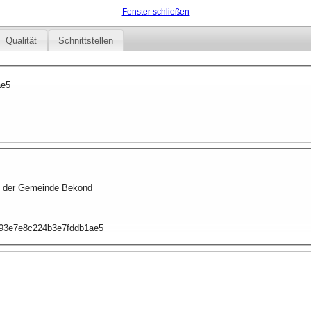
Fenster schließen
Qualität
Schnittstellen
ae5
g der Gemeinde Bekond
a393e7e8c224b3e7fddb1ae5