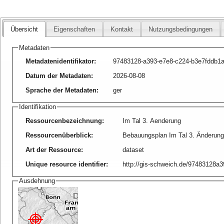
Übersicht
Eigenschaften
Kontakt
Nutzungsbedingungen
Metadaten
Metadatenidentifikator
:
97483128-a393-e7e8-c224-b3e7fddb1
Datum der Metadaten
:
2026-08-08
Sprache der Metadaten
:
ger
Identifikation
Ressourcenbezeichnung
:
Im Tal 3. Aenderung
Ressourcenüberblick
:
Bebauungsplan Im Tal 3. Änderun
Art der Ressource
:
dataset
Unique resource identifier
:
http://gis-schweich.de/97483128
Ausdehnung