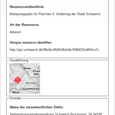
Ressourcenüberblick
:
Bebauungsplan Im Flürchen 4. Änderung der Stadt Schweich
Art der Ressource
:
dataset
Unique resource identifier
:
http://gis-schweich.de/96efbc8fd624b2e6c938d016a804ce7c
Ausdehnung
Kontakt
Name der verantwortlichen Stelle
:
Verbandsgemeindeverwaltung Schweich Brückenstr. 26 54338