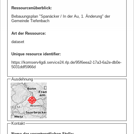
Ressourcenüberblick
:
Bebauungsplan "Spanäcker / In der Au, 1. Änderung" der
Gemeinde Tiefenbach
Art der Ressource
:
dataset
Unique resource identifier
:
https://komserv4gdi.service24.rlp.de/95f6eea2-17a3-6a2e-db0e-
5031ddf5966d
Ausdehnung
Kontakt
Name der verantwortlichen Stelle
: