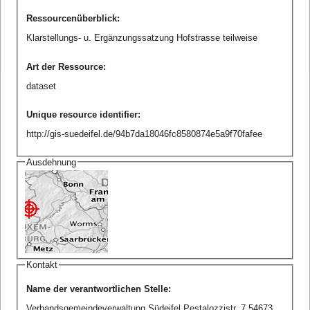
Ressourcenüberblick
:
Klarstellungs- u. Ergänzungssatzung Hofstrasse teilweise
Art der Ressource
:
dataset
Unique resource identifier
:
http://gis-suedeifel.de/94b7da18046fc8580874e5a9f70fafee
Ausdehnung
Kontakt
Name der verantwortlichen Stelle
:
Verbandsgemeindeverwaltung Südeifel Pestalozzistr. 7 54673