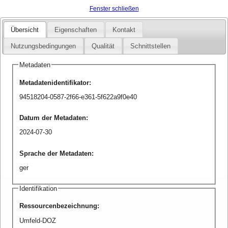
Fenster schließen
Übersicht
Eigenschaften
Kontakt
Nutzungsbedingungen
Qualität
Schnittstellen
Metadaten
Metadatenidentifikator
:
94518204-0587-2f66-e361-5f622a9f0e40
Datum der Metadaten
:
2024-07-30
Sprache der Metadaten
:
ger
Identifikation
Ressourcenbezeichnung
:
Umfeld-DOZ