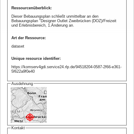
Ressourcenüberblick
:
Dieser Bebauungsplan schließt unmittelbar an den
Bebauungsplan "Designer Outlet Zweibrücken (DOZ)/Freizeit
und Erlebnisbereich, 1.Änderung an.
Art der Ressource
:
dataset
Unique resource identifier
:
https://komserv4gdi.service24.rlp.de/94518204-0587-2f66-e361-
5f622a9f0e40
Ausdehnung
Kontakt