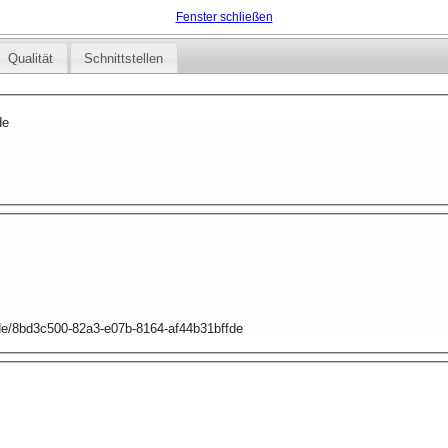
Fenster schließen
Qualität
Schnittstellen
de
.de/8bd3c500-82a3-e07b-8164-af44b31bffde