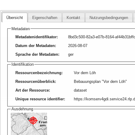
Übersicht
Eigenschaften
Kontakt
Nutzungsbedingungen
Metadaten
Metadatenidentifikator
:
8bd3c500-82a3-e07b-8164-af44b31bff
Datum der Metadaten
:
2026-08-07
Sprache der Metadaten
:
ger
Identifikation
Ressourcenbezeichnung
:
Vor dem Löh
Ressourcenüberblick
:
Bebauungsplan "Vor dem Löh"
Art der Ressource
:
dataset
Unique resource identifier
:
https://komserv4gdi.service24.rlp
Ausdehnung