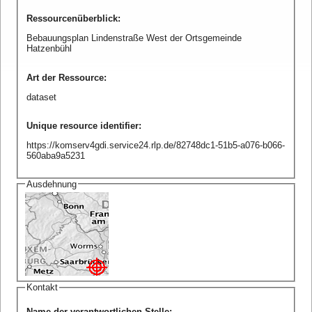
Ressourcenüberblick
:
Bebauungsplan Lindenstraße West der Ortsgemeinde
Hatzenbühl
Art der Ressource
:
dataset
Unique resource identifier
:
https://komserv4gdi.service24.rlp.de/82748dc1-51b5-a076-b066-
560aba9a5231
Ausdehnung
Kontakt
Name der verantwortlichen Stelle
: