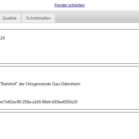
Fenster schließen
Qualität
Schnittstellen
a19
"Bahnhof" der Ortsgemeinde Gau-Odernheim
p.de/7e82ac90-259a-a1b5-86eb-b93ee655fa19