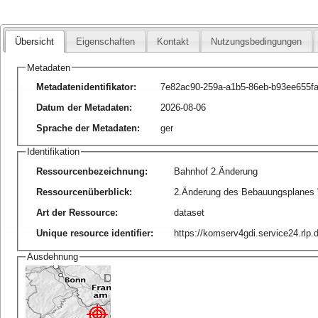
Übersicht
Eigenschaften
Kontakt
Nutzungsbedingungen
Metadaten
Metadatenidentifikator
:
7e82ac90-259a-a1b5-86eb-b93ee655f
Datum der Metadaten
:
2026-08-06
Sprache der Metadaten
:
ger
Identifikation
Ressourcenbezeichnung
:
Bahnhof 2.Änderung
Ressourcenüberblick
:
2.Änderung des Bebauungsplanes 
Art der Ressource
:
dataset
Unique resource identifier
:
https://komserv4gdi.service24.rl
Ausdehnung