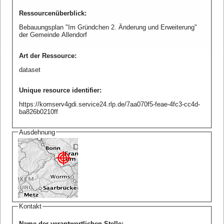
Ressourcenüberblick
:
Bebauungsplan "Im Gründchen 2. Änderung und Erweiterung"
der Gemeinde Allendorf
Art der Ressource
:
dataset
Unique resource identifier
:
https://komserv4gdi.service24.rlp.de/7aa070f5-feae-4fc3-cc4d-
ba826b0210ff
Ausdehnung
Kontakt
Name der verantwortlichen Stelle
: