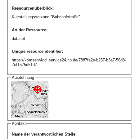
Ressourcenüberblick
:
Klarstellungssatzung "Bahnhofstraße".
Art der Ressource
:
dataset
Unique resource identifier
:
https://komserv4gdi.service24.rlp.de/7887fa2e-b257-b3a7-56d8-
7cf1575d51d7
Ausdehnung
Kontakt
Name der verantwortlichen Stelle
: