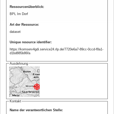
Ressourcenüberblick
:
BPL Im Dorf
Art der Ressource
:
dataset
Unique resource identifier
:
https://komserv4gdi.service24.rlp.de/7720e6a7-89cc-0ccd-f8a1-
d1bd885b86fa
Ausdehnung
Kontakt
Name der verantwortlichen Stelle
: