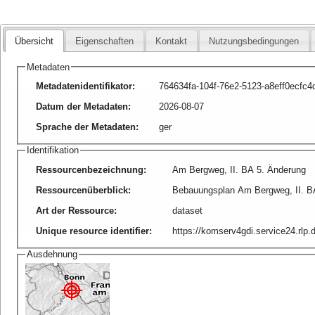
Übersicht
Eigenschaften
Kontakt
Nutzungsbedingungen
Metadaten
Metadatenidentifikator
:
764634fa-104f-76e2-5123-a8eff0ecfc4
Datum der Metadaten
:
2026-08-07
Sprache der Metadaten
:
ger
Identifikation
Ressourcenbezeichnung
:
Am Bergweg, II. BA 5. Änderung
Ressourcenüberblick
:
Bebauungsplan Am Bergweg, II. B
Art der Ressource
:
dataset
Unique resource identifier
:
https://komserv4gdi.service24.rlp
Ausdehnung