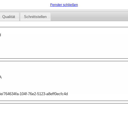
Fenster schließen
Qualität
Schnittstellen
d
A
.de/764634fa-104f-76e2-5123-a8eff0ecfc4d