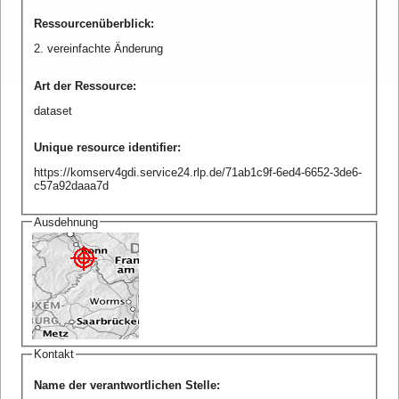
Ressourcenüberblick
:
2. vereinfachte Änderung
Art der Ressource
:
dataset
Unique resource identifier
:
https://komserv4gdi.service24.rlp.de/71ab1c9f-6ed4-6652-3de6-
c57a92daaa7d
Ausdehnung
Kontakt
Name der verantwortlichen Stelle
: