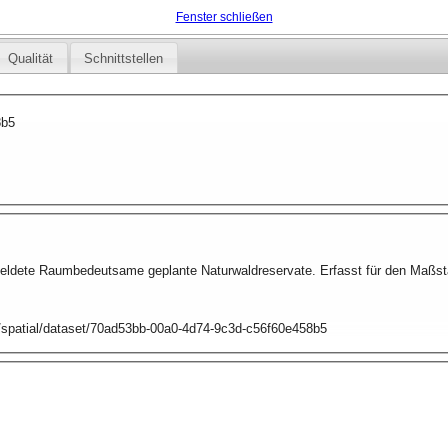
Fenster schließen
Qualität
Schnittstellen
8b5
ldete Raumbedeutsame geplante Naturwaldreservate. Erfasst für den Maßstab 
ry/spatial/dataset/70ad53bb-00a0-4d74-9c3d-c56f60e458b5