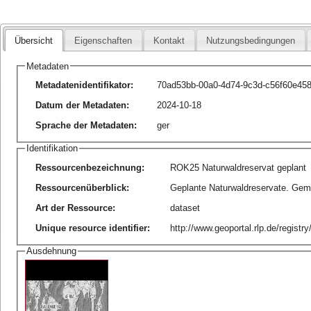
Übersicht
Eigenschaften
Kontakt
Nutzungsbedingungen
Metadaten
Metadatenidentifikator
:
70ad53bb-00a0-4d74-9c3d-c56f60e45
Datum der Metadaten
:
2024-10-18
Sprache der Metadaten
:
ger
Identifikation
Ressourcenbezeichnung
:
ROK25 Naturwaldreservat geplant
Ressourcenüberblick
:
Geplante Naturwaldreservate. Geme
Art der Ressource
:
dataset
Unique resource identifier
:
http://www.geoportal.rlp.de/regist
Ausdehnung