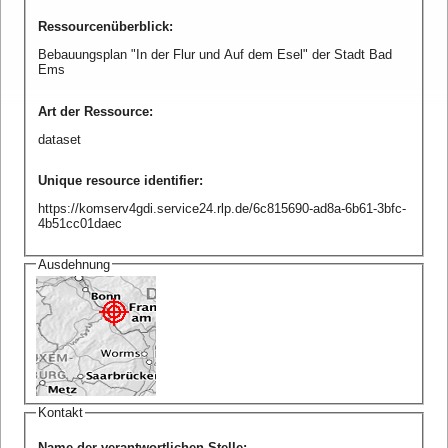
Ressourcenüberblick
:
Bebauungsplan "In der Flur und Auf dem Esel" der Stadt Bad
Ems
Art der Ressource
:
dataset
Unique resource identifier
:
https://komserv4gdi.service24.rlp.de/6c815690-ad8a-6b61-3bfc-
4b51cc01daec
Ausdehnung
Kontakt
Name der verantwortlichen Stelle
: