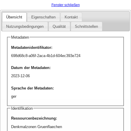
Fenster schließen
Übersicht
Eigenschaften
Kontakt
Nutzungsbedingungen
Qualität
Schnittstellen
Metadaten
Metadatenidentifikator
:
698d68c8-a06f-2aca-4b1d-604ec393e724
Datum der Metadaten
:
2023-12-06
Sprache der Metadaten
:
ger
Identifikation
Ressourcenbezeichnung
:
Denkmalzonen Gruenflaechen