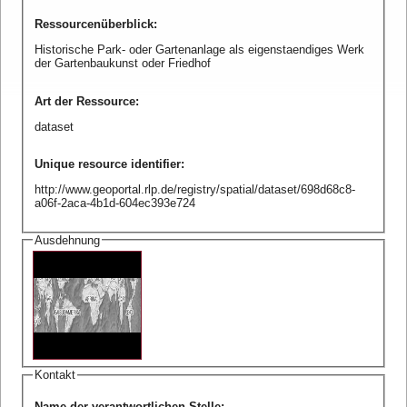
Ressourcenüberblick
:
Historische Park- oder Gartenanlage als eigenstaendiges Werk
der Gartenbaukunst oder Friedhof
Art der Ressource
:
dataset
Unique resource identifier
:
http://www.geoportal.rlp.de/registry/spatial/dataset/698d68c8-
a06f-2aca-4b1d-604ec393e724
Ausdehnung
Kontakt
Name der verantwortlichen Stelle
: