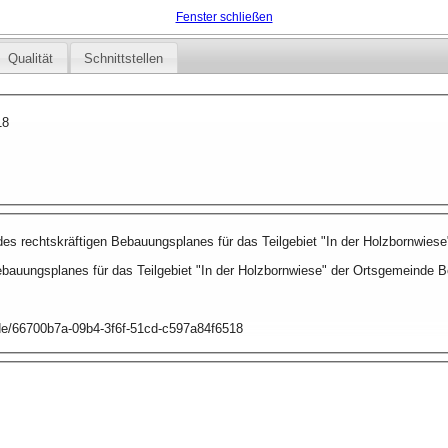
Fenster schließen
Qualität
Schnittstellen
18
es rechtskräftigen Bebauungsplanes für das Teilgebiet "In der Holzbornwiese
ebauungsplanes für das Teilgebiet "In der Holzbornwiese" der Ortsgemeinde 
.de/66700b7a-09b4-3f6f-51cd-c597a84f6518