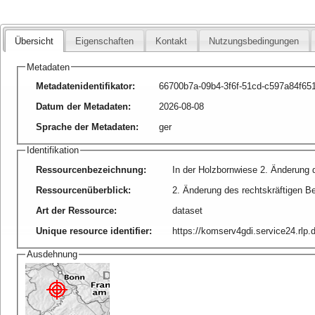
Übersicht
Eigenschaften
Kontakt
Nutzungsbedingungen
Metadaten
Metadatenidentifikator
:
66700b7a-09b4-3f6f-51cd-c597a84f65
Datum der Metadaten
:
2026-08-08
Sprache der Metadaten
:
ger
Identifikation
Ressourcenbezeichnung
:
In der Holzbornwiese 2. Änderung d
Ressourcenüberblick
:
2. Änderung des rechtskräftigen B
Art der Ressource
:
dataset
Unique resource identifier
:
https://komserv4gdi.service24.rlp
Ausdehnung