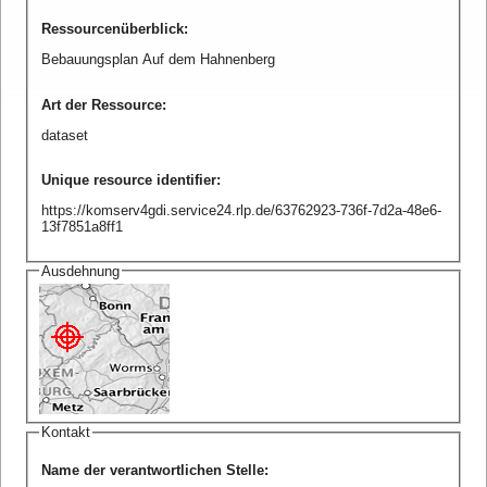
Ressourcenüberblick
:
Bebauungsplan Auf dem Hahnenberg
Art der Ressource
:
dataset
Unique resource identifier
:
https://komserv4gdi.service24.rlp.de/63762923-736f-7d2a-48e6-
13f7851a8ff1
Ausdehnung
Kontakt
Name der verantwortlichen Stelle
: