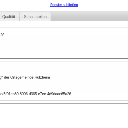
Fenster schließen
Qualität
Schnittstellen
a26
g" der Ortsgemeinde Rülzheim
p.de/5f01eb80-8006-d365-c7cc-4d9daae65a26