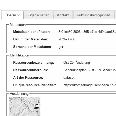
Übersicht
Eigenschaften
Kontakt
Nutzungsbedingungen
Metadaten
Metadatenidentifikator
:
5f01eb80-8006-d365-c7cc-4d9daae65
Datum der Metadaten
:
2026-08-06
Sprache der Metadaten
:
ger
Identifikation
Ressourcenbezeichnung
:
Ost 29. Änderung
Ressourcenüberblick
:
Bebauungsplan "Ost - 29. Änderun
Art der Ressource
:
dataset
Unique resource identifier
:
https://komserv4gdi.service24.rl
Ausdehnung