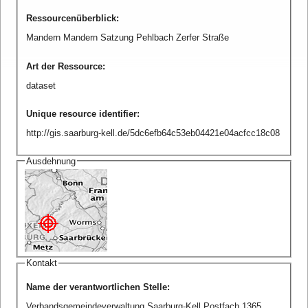
Ressourcenüberblick
:
Mandern Mandern Satzung Pehlbach Zerfer Straße
Art der Ressource
:
dataset
Unique resource identifier
:
http://gis.saarburg-kell.de/5dc6efb64c53eb04421e04acfcc18c08
Ausdehnung
Kontakt
Name der verantwortlichen Stelle
:
Verbandsgemeindeverwaltung Saarburg-Kell Postfach 1365