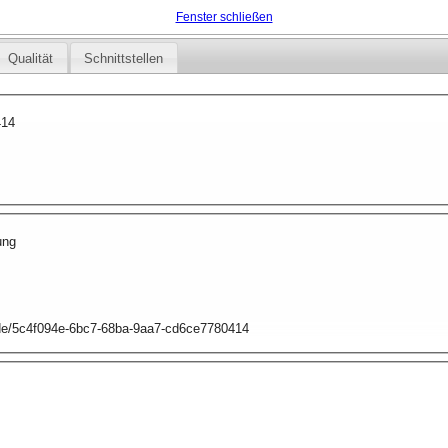
Fenster schließen
Qualität
Schnittstellen
414
ung
p.de/5c4f094e-6bc7-68ba-9aa7-cd6ce7780414