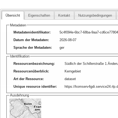
Übersicht
Eigenschaften
Kontakt
Nutzungsbedingungen
Metadaten
Metadatenidentifikator
:
5c4f094e-6bc7-68ba-9aa7-cd6ce7780
Datum der Metadaten
:
2026-08-07
Sprache der Metadaten
:
ger
Identifikation
Ressourcenbezeichnung
:
Südlich der Schillerstraße 1.Änder
Ressourcenüberblick
:
Kerngebiet
Art der Ressource
:
dataset
Unique resource identifier
:
https://komserv4gdi.service24.rl
Ausdehnung